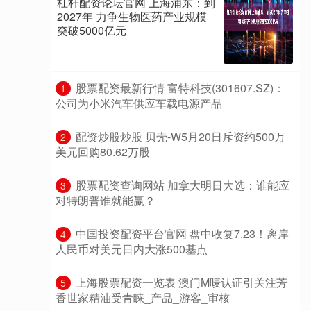
杠杆配资论坛官网 上海浦东：到
2027年 力争生物医药产业规模
突破5000亿元
​股票配资最新行情 富特科技(301607.SZ)：
1
公司为小米汽车供应车载电源产品
​配资炒股炒股 贝壳-W5月20日斥资约500万
2
美元回购80.62万股
​股票配资查询网站 加拿大明日大选：谁能应
3
对特朗普谁就能赢？
​中国投资配资平台官网 盘中收复7.23！离岸
4
人民币对美元日内大涨500基点
​上海股票配资一览表 澳门M唛认证引关注芳
5
香世家精油受青睐_产品_游客_审核